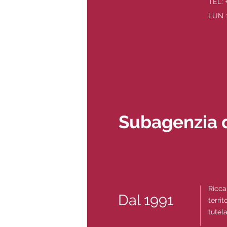
TEL: 
LUN 1
Subagenzia 
Ricca
Dal 1991
terri
tutel