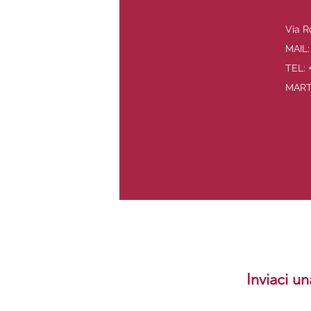
Via R
MAIL:
TEL: 
MARTE
Inviaci un