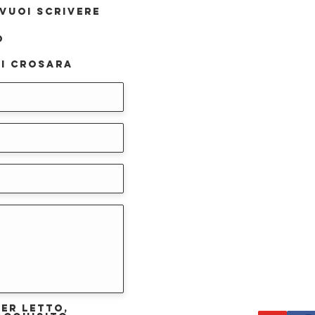
VUOI SCRIVERE
o
i Crosara
ver letto,