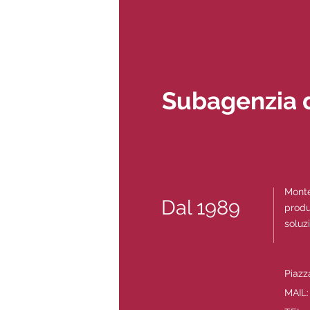
Subagenzia d
Monte
Dal 1989
produ
soluz
Piazz
MAIL: