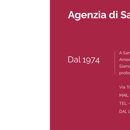
Agenzia di S
A San
Dal 1974
Amiamo
Siamo
profe
Via T
MAIL
TEL: 
DAL L