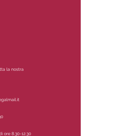
tta la nostra
galmail.it
30
dì ore 8.30-12.30