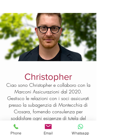
Christopher
Ciao sono Christopher e collaboro con la
Marconi Assicurazioni dal 2020.
Gestisco le relazioni con i soci assicurati
presso la subagenzia di Montecchia di
Crosara, fornendo consulenza per
soddisfare ogni esigenze di tutela del
patrimonio e della famiglia. Mi sono
appassionato al mondo delle
Phone
Email
Whatsapp