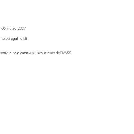
del 05 marzo 2007
nisnc@legalmail.it
ativi e riassicurativi sul sito internet dell’IVASS