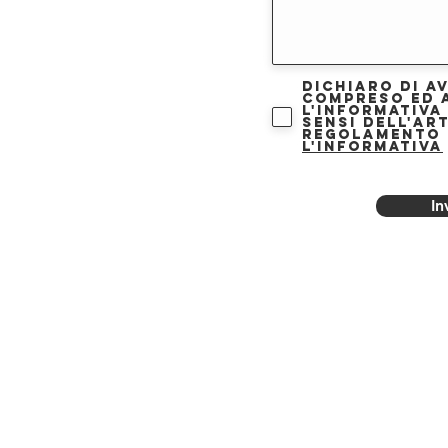
Dichiaro di a
compreso ed 
l'informativa
sensi dell'art
Regolamento 
l'informativa
In