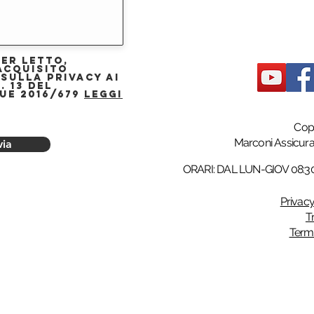
ver letto,
acquisito
 sulla privacy ai
. 13 del
UE 2016/679
Leggi
Cop
Marconi Assicur
via
ORARI: DAL LUN-GIOV 08:30–
Privacy
T
Termi