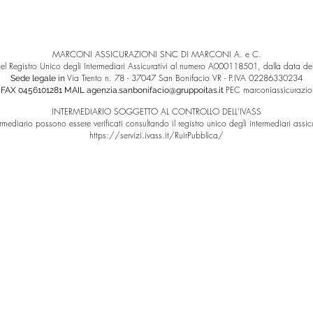
MARCONI ASSICURAZIONI SNC DI MARCONI A. e C.
 nel Registro Unico degli Intermediari Assicurativi al numero A000118501, dalla data 
Via Trento n. 78 - 37047 San Bonifacio VR - P.IVA 02286330234
Sede legale in
PEC
marconiassicurazio
 FAX 0456101281 MAIL
agenzia.sanbonifacio@gruppoitas.it
INTERMEDIARIO SOGGETTO AL CONTROLLO DELL'IVASS
termediario possono essere verificati consultando il registro unico degli intermediari assicur
https://servizi.ivass.it/RuirPubblica/