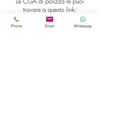
Le CGA di polizza le puoi
trovare a questo link:
Polizza HABITAS GREEN
Phone
Email
Whatsapp
Inviaci una richiesta
A QUALE AGENZIA VUOI
SCRIVERE
San Bonifacio
Soave
Montecchia di
Crosara