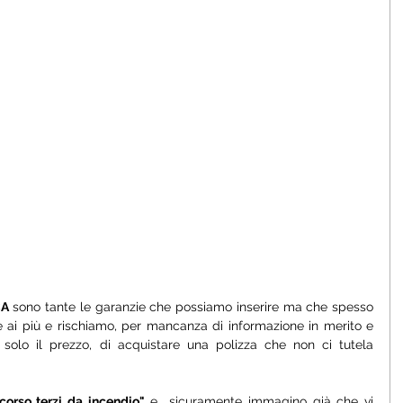
CA
 sono tante le garanzie che possiamo inserire ma che spesso 
ai più e rischiamo, per mancanza di informazione in merito e 
solo il prezzo, di acquistare una polizza che non ci tutela 
icorso terzi da incendio" 
e  sicuramente immagino già che vi 