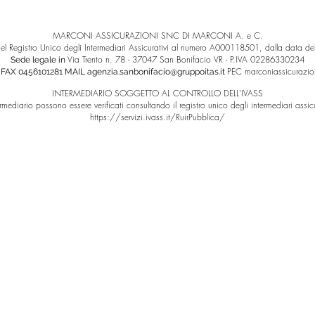
MARCONI ASSICURAZIONI SNC DI MARCONI A. e C.
 nel Registro Unico degli Intermediari Assicurativi al numero A000118501, dalla data 
Via Trento n. 78 - 37047 San Bonifacio VR - P.IVA 02286330234
Sede legale in
PEC
marconiassicurazio
 FAX 0456101281 MAIL
agenzia.sanbonifacio@gruppoitas.it
INTERMEDIARIO SOGGETTO AL CONTROLLO DELL'IVASS
termediario possono essere verificati consultando il registro unico degli intermediari assicur
https://servizi.ivass.it/RuirPubblica/