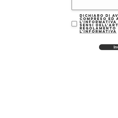
Dichiaro di a
compreso ed 
l'informativa
sensi dell'art
Regolamento 
l'informativa
In