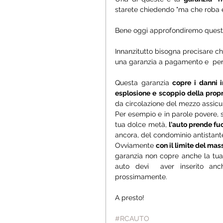
starete chiedendo "ma che roba è!
Bene oggi approfondiremo quest
Innanzitutto bisogna precisare ch
una garanzia a pagamento e  per 
Questa garanzia 
copre i danni i
esplosione e scoppio della propr
da circolazione del mezzo assicur
Per esempio e in parole povere, 
tua dolce metà, 
l'auto prende fu
ancora, del condominio antistan
Ovviamente 
con il limite del mas
garanzia non copre anche la tua 
auto devi  aver inserito anc
prossimamente. 
A presto!
#RCAUTO