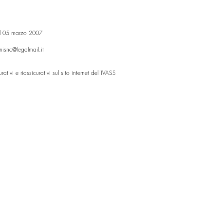
del 05 marzo 2007
nisnc@legalmail.it
ativi e riassicurativi sul sito internet dell’IVASS