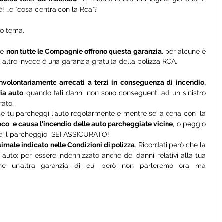
 …e “cosa c’entra con la Rca"?  
o tema. 
e 
non tutte le Compagnie offrono questa garanzia
, per alcune è 
altre invece è una garanzia gratuita della polizza RCA. 
nvolontariamente arrecati a terzi in conseguenza di incendio, 
ia auto
 quando tali danni non sono conseguenti ad un sinistro 
ato. 
se tu parcheggi l'auto regolarmente e mentre sei a cena con  la 
oco  e causa l'incendio delle auto parcheggiate vicine
, o peggio 
te il parcheggio  SEI ASSICURATO! 
simale indicato nelle Condizioni di polizza
. Ricordati però che la 
auto: per essere indennizzato anche dei danni relativi alla tua 
he un’altra garanzia di cui però non parleremo ora ma 