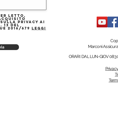
ver letto,
acquisito
 sulla privacy ai
. 13 del
UE 2016/679
Leggi
Cop
Marconi Assicur
via
ORARI: DAL LUN-GIOV 08:30–
Privacy
T
Termi