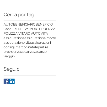
Cerca per tag
AUTO
BENEFICIARIO
BENEFICIO
Casa
EREDE
ITAS
MORTE
POLIZZA
POLIZZA VITA
RC AUTO
VITA
assicurazione
assicurazione morte
assicurazione vita
assicurazioni
consigli
marconi
natale
partire
previdenza
vacanza
vacanze
viaggio
Seguici