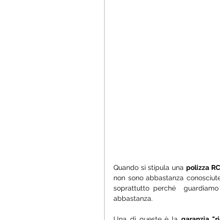
Quando si stipula una 
polizza R
non sono abbastanza conosciute 
soprattutto perché  guardiamo 
abbastanza. 
Una di queste è la 
garanzia "r