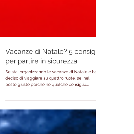
Vacanze di Natale? 5 consigli
per partire in sicurezza
Se stai organizzando le vacanze di Natale e hai
deciso di viaggiare su quattro ruote, sei nel
posto giusto perché ho qualche consiglio...