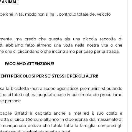
ANIMALI  
rché in tal modo non si ha il controllo totale del veicolo
amente, ma credo che questa sia una piccola raccolta di 
tti abbiamo fatto almeno una volta nella nostra vita o che 
e che ci circondano o che incontriamo per caso per la strada.
FACCIAMO ATTENZIONE!
I PERICOLOSI PER SE' STESSI E PER GLI ALTRI!
sa la bicicletta (non a scopo agonistico), premunirsi stipulando 
che ci tuteli nel malaugurato caso in cui circolando procuriamo 
ze persone. 
abile (infatti è capitato anche a me) ed il suo costo è 
 tratta di circa 100 euro all'anno, in dipendenza del massimale di 
munque una polizza che tutela tutta la famiglia, compresi gli 
i provocati involontariamente a terzi.