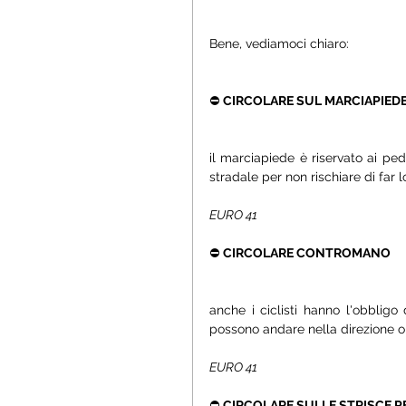
Bene, vediamoci chiaro:
⛔ 
CIRCOLARE SUL MARCIAPIED
il marciapiede è riservato ai ped
stradale per non rischiare di far 
EURO 41
⛔ 
CIRCOLARE CONTROMANO 
anche i ciclisti hanno l'obbligo 
possono andare nella direzione o
EURO 41
⛔ 
CIRCOLARE SULLE STRISCE PE