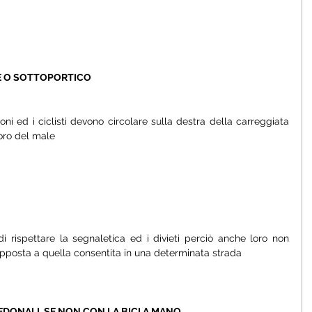
E O SOTTOPORTICO 
oni ed i ciclisti devono circolare sulla destra della carreggiata 
loro del male
di rispettare la segnaletica ed i divieti perciò anche loro non 
pposta a quella consentita in una determinata strada
DONALI, SE NON CON LA BICI A MANO 