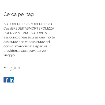
Cerca per tag
AUTO
BENEFICIARIO
BENEFICIO
Casa
EREDE
ITAS
MORTE
POLIZZA
POLIZZA VITA
RC AUTO
VITA
assicurazione
assicurazione morte
assicurazione vita
assicurazioni
consigli
marconi
natale
partire
previdenza
vacanza
vacanze
viaggio
Seguici