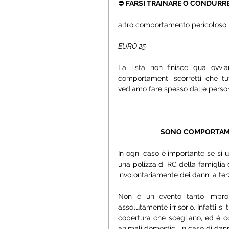
⛔ 
FARSI TRAINARE O CONDURRE 
altro comportamento pericoloso pe
EURO 25
La lista non finisce qua ovvi
comportamenti scorretti che tu
vediamo fare spesso dalle person
SONO COMPORTAMENT
In ogni caso è importante se si u
una polizza di RC della famiglia 
involontariamente dei danni a ter
Non è un evento tanto improb
assolutamente irrisorio. Infatti si
copertura che scegliano, ed è co
animali domestici, in caso di dann