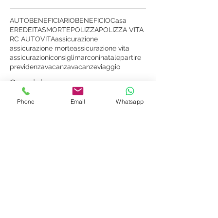
AUTO
BENEFICIARIO
BENEFICIO
Casa
EREDE
ITAS
MORTE
POLIZZA
POLIZZA VITA
RC AUTO
VITA
assicurazione
assicurazione morte
assicurazione vita
assicurazioni
consigli
marconi
natale
partire
previdenza
vacanza
vacanze
viaggio
Seguici
Phone
Email
Whatsapp
Inviaci una richiesta
A QUALE AGENZIA VUOI
SCRIVERE
San Bonifacio
Soave
Montecchia di
Crosara