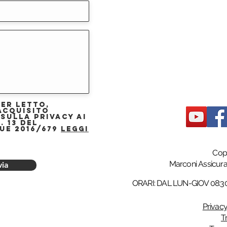
ver letto,
acquisito
 sulla privacy ai
. 13 del
UE 2016/679
Leggi
Cop
Marconi Assicur
via
ORARI: DAL LUN-GIOV 08:30–
Privacy
T