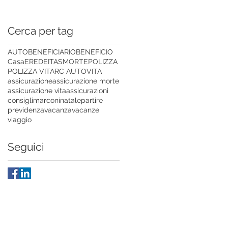
Cerca per tag
AUTO
BENEFICIARIO
BENEFICIO
Casa
EREDE
ITAS
MORTE
POLIZZA
POLIZZA VITA
RC AUTO
VITA
assicurazione
assicurazione morte
assicurazione vita
assicurazioni
consigli
marconi
natale
partire
previdenza
vacanza
vacanze
viaggio
Seguici