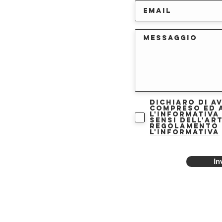
Dichiaro di a
compreso ed 
l'informativa
sensi dell'art
Regolamento 
l'informativa
In